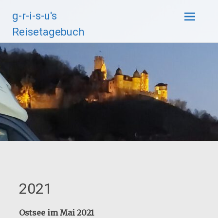
Zum
g-r-i-s-u's
Inhalt
springen
Reisetagebuch
2021
Ostsee im Mai 2021